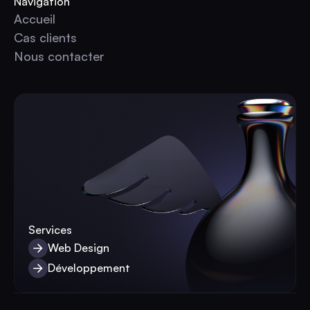
Navigation
Accueil
Accueil
Cas clients
Cas clients
Nous contacter
Nous contacter
Services
Web Design
Web Design
Développement
Développement