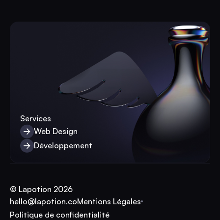
Nous contacter
Services
Web Design
Web Design
Développement
Développement
© Lapotion 2026
hello@lapotion.co
Mentions Légales
hello@lapotion.co
Politique de confidentialité
Mentions Légales