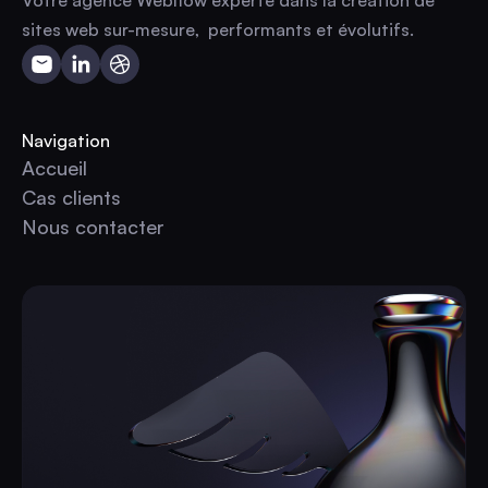
sites web sur-mesure, performants et évolutifs.
Navigation
Accueil
Accueil
Cas clients
Cas clients
Nous contacter
Nous contacter